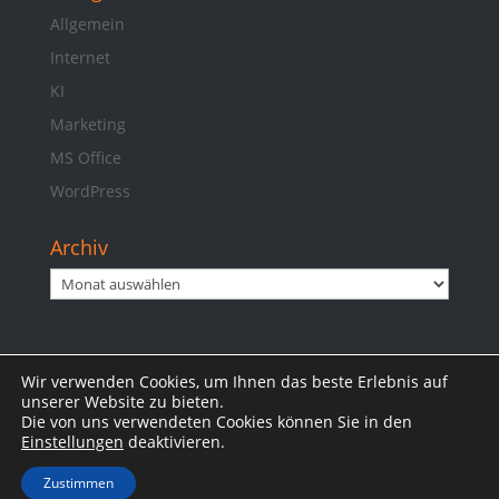
Allgemein
Internet
KI
Marketing
MS Office
WordPress
Archiv
Archiv
Wir verwenden Cookies, um Ihnen das beste Erlebnis auf
Impressum
Datenschutzerklärung
unserer Website zu bieten.
Die von uns verwendeten Cookies können Sie in den
Einstellungen
deaktivieren.
Zustimmen
© 2025 Jan B. Otte | www.otte.bayern