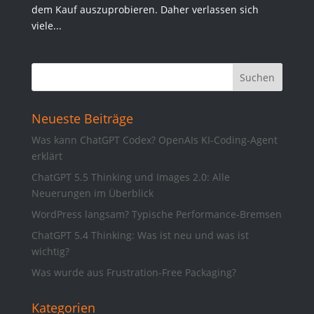
dem Kauf auszuprobieren. Daher verlassen sich
viele...
Neueste Beiträge
Was kann ChatGPT Codex? OpenAIs KI-Coding-Agent
erklärt
ChatGPT 5.5 Thinking und Images 2.0: Alle
Neuerungen im Überblick
WordPress langsam? Typische Performance-Bremsen
ChatGPT 5.4 Thinking: Was ist neu und was ist
wichtig?
Was wurde aus Frustration-Free Packaging?
Kategorien