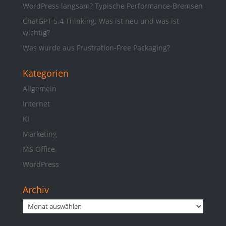
WordPress langsam? Typische Performance-Bremsen
ChatGPT 5.4 Thinking: Was ist neu und was ist
wichtig?
Was wurde aus Frustration-Free Packaging?
Kategorien
Allgemein
Internet
KI
Marketing
MS Office
WordPress
Archiv
Archiv