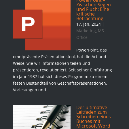
PowerPoint –
Zwischen Segen
und Fluch: Eine
kritische
Betrachtung
17. Jan. 2024
|
Marketing
,
MS
Office
PowerPoint, das
omnipräsente Präsentationstool, hat die Art und
Weise, wie wir Informationen teilen und
präsentieren, revolutioniert. Seit seiner Einführung
im Jahr 1987 hat sich dieses Programm zu einem
festen Bestandteil von Geschäftspräsentationen,
Vorlesungen und...
Der ultimative
Leitfaden zum
Schreiben eines
Buches mit
Microsoft Word