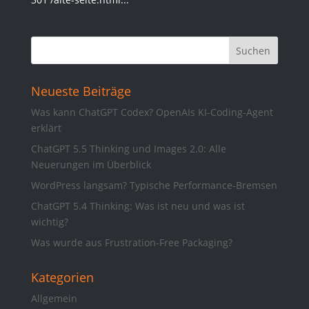
Neueste Beiträge
Was kann ChatGPT Codex? OpenAIs KI-Coding-Agent
erklärt
ChatGPT 5.5 Thinking und Images 2.0: Alle
Neuerungen im Überblick
WordPress langsam? Typische Performance-Bremsen
ChatGPT 5.4 Thinking: Was ist neu und was ist
wichtig?
Was wurde aus Frustration-Free Packaging?
Kategorien
Allgemein