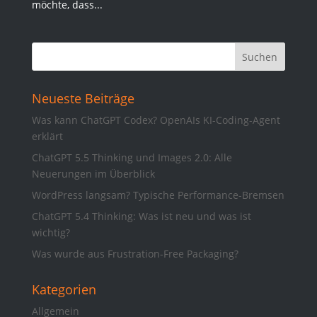
möchte, dass...
Neueste Beiträge
Was kann ChatGPT Codex? OpenAIs KI-Coding-Agent
erklärt
ChatGPT 5.5 Thinking und Images 2.0: Alle
Neuerungen im Überblick
WordPress langsam? Typische Performance-Bremsen
ChatGPT 5.4 Thinking: Was ist neu und was ist
wichtig?
Was wurde aus Frustration-Free Packaging?
Kategorien
Allgemein