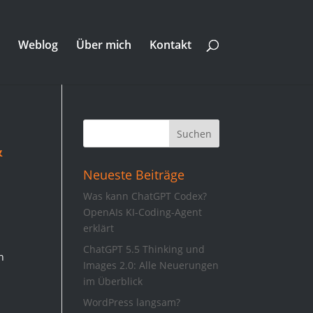
Weblog
Über mich
Kontakt
&
Neueste Beiträge
Was kann ChatGPT Codex?
OpenAIs KI-Coding-Agent
erklärt
ChatGPT 5.5 Thinking und
n
Images 2.0: Alle Neuerungen
im Überblick
WordPress langsam?