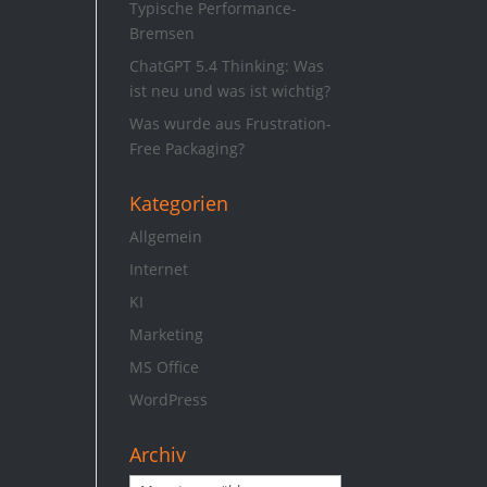
Typische Performance-
Bremsen
ChatGPT 5.4 Thinking: Was
ist neu und was ist wichtig?
Was wurde aus Frustration-
Free Packaging?
Kategorien
Allgemein
Internet
KI
Marketing
MS Office
WordPress
Archiv
Archiv