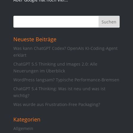
Neueste Beiträge
Was kann ChatGPT Codex? OpenAIs KI-Coding-Agent
erklärt
ChatGPT 5.5 Thinking und Images 2.0: Alle
Neuerungen im Überblick
WordPress langsam? Typische Performance-Bremsen
ChatGPT 5.4 Thinking: Was ist neu und was ist
wichtig?
Was wurde aus Frustration-Free Packaging?
Kategorien
Allgemein