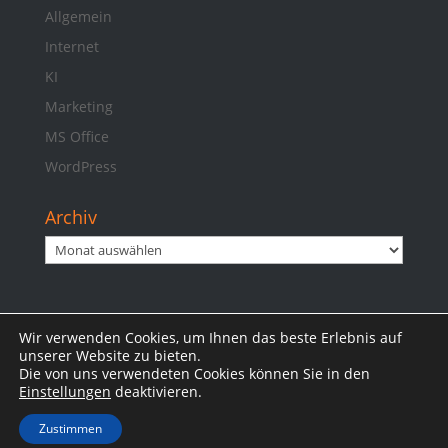
Allgemein
Internet
KI
Marketing
MS Office
WordPress
Archiv
Archiv
Wir verwenden Cookies, um Ihnen das beste Erlebnis auf
Impressum
Datenschutzerklärung
unserer Website zu bieten.
Die von uns verwendeten Cookies können Sie in den
Einstellungen
deaktivieren.
Zustimmen
© 2025 Jan B. Otte | www.otte.bayern