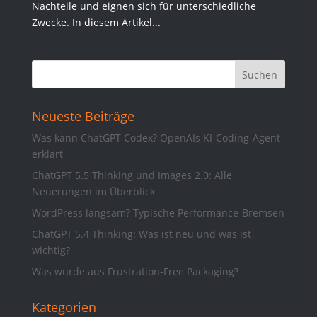
Nachteile und eignen sich für unterschiedliche
Zwecke. In diesem Artikel...
Neueste Beiträge
Was kann ChatGPT Codex? OpenAIs KI-Coding-Agent
erklärt
ChatGPT 5.5 Thinking und Images 2.0: Alle
Neuerungen im Überblick
WordPress langsam? Typische Performance-Bremsen
ChatGPT 5.4 Thinking: Was ist neu und was ist
wichtig?
Was wurde aus Frustration-Free Packaging?
Kategorien