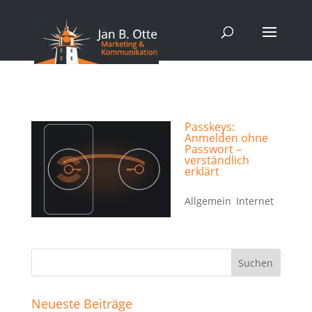
Passkeys:
Anmelden ohne
Passwort –
verständlich
erklärt
21. Okt. 2025
|
Allgemein
,
Internet
Neueste Beiträge