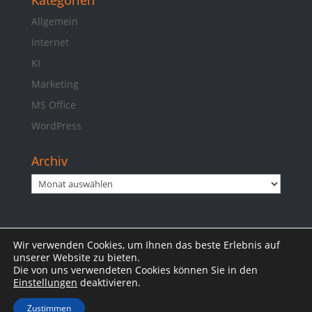
Kategorien
Allgemein
Internet
KI
Marketing
MS Office
WordPress
Archiv
Archiv
Wir verwenden Cookies, um Ihnen das beste Erlebnis auf
Impressum
Datenschutzerklärung
unserer Website zu bieten.
Die von uns verwendeten Cookies können Sie in den
Einstellungen
deaktivieren.
Zustimmen