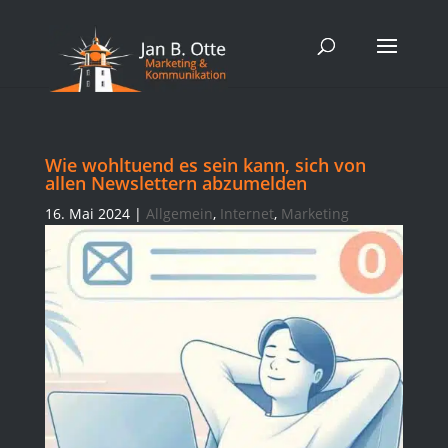
Wie wohltuend es sein kann, sich von
allen Newslettern abzumelden
16. Mai 2024
|
Allgemein
,
Internet
,
Marketing