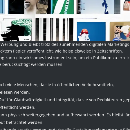
r Werbung und bleibt trotz des zunehmenden digitalen Marketings
ktem Papier veröffentlicht, wie beispielsweise in Zeitschriften,
ng kann ein wirksames Instrument sein, um ein Publikum zu errei
die berücksichtigt werden müssen.
h viele Menschen, da sie in öffentlichen Verkehrsmitteln,
elesen werden.
uf für Glaubwürdigkeit und Integrität, da sie von Redakteuren gep
ffentlicht werden.
d kann physisch weitergegeben und aufbewahrt werden. Es bleibt lä
eut betrachtet werden.
reibende kreativ werden und visuelle Gestaltungselemente wie Bil