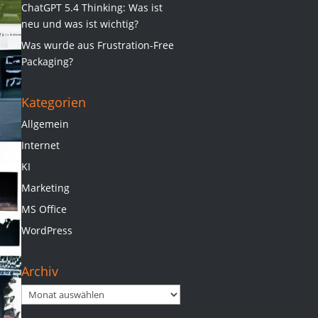
ChatGPT 5.4 Thinking: Was ist
neu und was ist wichtig?
Was wurde aus Frustration-Free
Packaging?
Kategorien
Allgemein
Internet
KI
Marketing
MS Office
WordPress
Archiv
Archiv