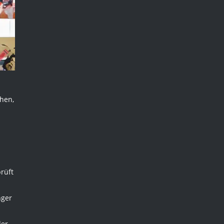
chen,
rüft
nger
der