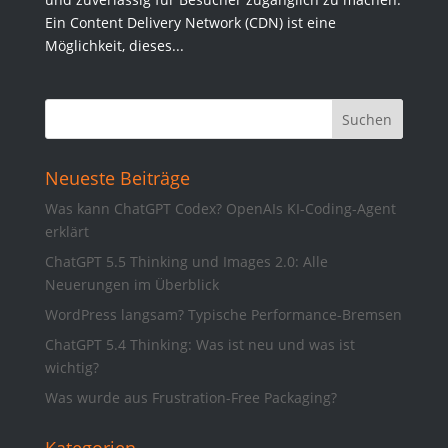
Ein Content Delivery Network (CDN) ist eine
Möglichkeit, dieses...
Neueste Beiträge
Was kann ChatGPT Codex? OpenAIs KI-Coding-Agent
erklärt
ChatGPT 5.5 Thinking und Images 2.0: Alle
Neuerungen im Überblick
WordPress langsam? Typische Performance-Bremsen
ChatGPT 5.4 Thinking: Was ist neu und was ist
wichtig?
Was wurde aus Frustration-Free Packaging?