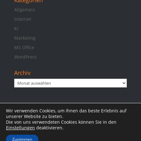
Kategorien
Allgemein
Internet
KI
Marketing
MS Office
WordPress
Archiv
Archiv
Wir verwenden Cookies, um Ihnen das beste Erlebnis auf
Impressum
Datenschutzerklärung
unserer Website zu bieten.
Die von uns verwendeten Cookies können Sie in den
Einstellungen
deaktivieren.
Zustimmen