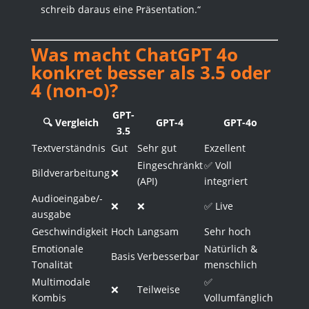
schreib daraus eine Präsentation.“
Was macht ChatGPT 4o
konkret besser als 3.5 oder
4 (non-o)?
GPT-
🔍 Vergleich
GPT-4
GPT-4o
3.5
Textverständnis
Gut
Sehr gut
Exzellent
Eingeschränkt
✅ Voll
Bildverarbeitung
❌
(API)
integriert
Audioeingabe/-
❌
❌
✅ Live
ausgabe
Geschwindigkeit
Hoch
Langsam
Sehr hoch
Emotionale
Natürlich &
Basis
Verbesserbar
Tonalität
menschlich
Multimodale
✅
❌
Teilweise
Kombis
Vollumfänglich