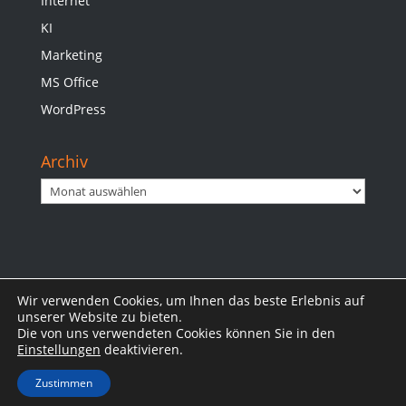
Internet
KI
Marketing
MS Office
WordPress
Archiv
Archiv
Wir verwenden Cookies, um Ihnen das beste Erlebnis auf
Impressum
Datenschutzerklärung
unserer Website zu bieten.
Die von uns verwendeten Cookies können Sie in den
Einstellungen
deaktivieren.
Zustimmen
© 2025 Jan B. Otte | www.otte.bayern