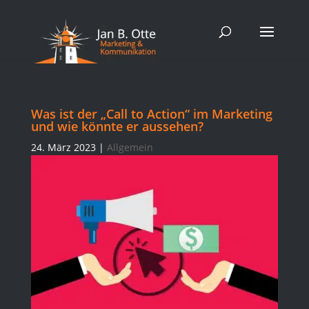
Was ist der „Call to Action“ im Marketing
und wie könnte er aussehen?
24. März 2023
|
Allgemein