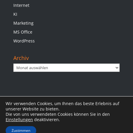
Internet
KI
Marketing
MS Office
WordPress
Archiv
Archiv
Wir verwenden Cookies, um Ihnen das beste Erlebnis auf
Impressum
Datenschutzerklärung
unserer Website zu bieten.
Die von uns verwendeten Cookies können Sie in den
Einstellungen
deaktivieren.
Zustimmen
© 2025 Jan B. Otte | www.otte.bayern